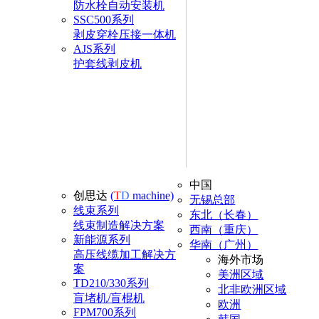
防水栓自动安装机
SSC500系列
剥皮穿栓压接一体机
AJS系列
护套线剥皮机
中国
创思达
(
T
D
machine)
无锡总部
线束系列
东北（长春）
线束制造解决方案
西南（重庆）
新能源系列
华南（广州）
高压线缆加工解决方
海外市场
案
美洲区域
TD210/330系列
北非欧洲区域
盲堵机/盲棍机
欧洲
FPM700系列