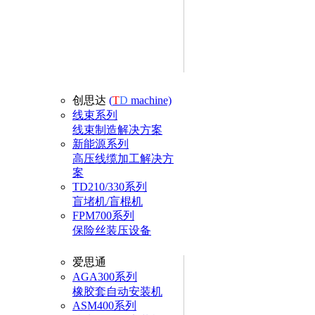
创思达
(
T
D
machine)
线束系列
线束制造解决方案
新能源系列
高压线缆加工解决方
案
TD210/330系列
盲堵机/盲棍机
FPM700系列
保险丝装压设备
爱思通
AGA300系列
橡胶套自动安装机
ASM400系列