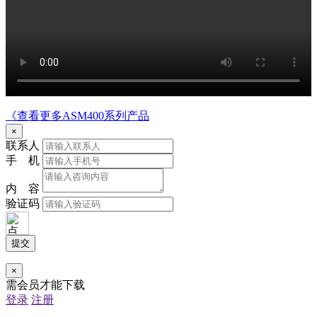
《查看更多ASM400系列产品
×
联系人
手 机
内 容
验证码
提交
×
需会员才能下载
登录
注册