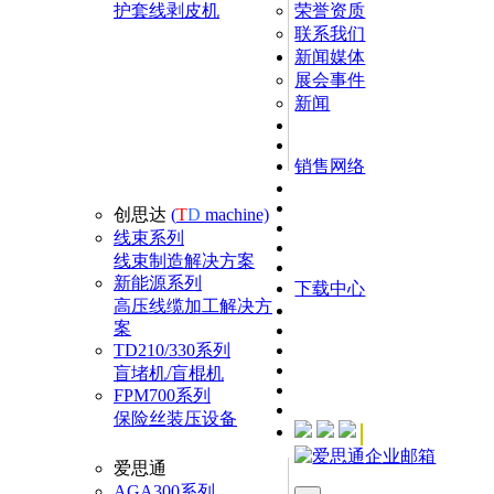
护套线剥皮机
荣誉资质
联系我们
新闻媒体
展会事件
新闻
销售网络
创思达
(
T
D
machine)
线束系列
线束制造解决方案
新能源系列
下载中心
高压线缆加工解决方
案
TD210/330系列
盲堵机/盲棍机
FPM700系列
保险丝装压设备
爱思通
AGA300系列