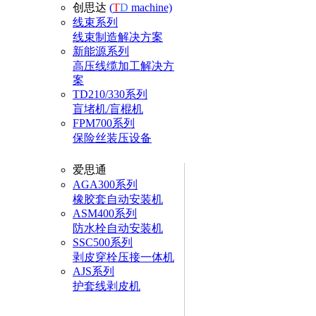
创思达
(
T
D
machine)
线束系列
线束制造解决方案
新能源系列
高压线缆加工解决方
案
TD210/330系列
盲堵机/盲棍机
FPM700系列
保险丝装压设备
爱思通
AGA300系列
橡胶套自动安装机
ASM400系列
防水栓自动安装机
SSC500系列
剥皮穿栓压接一体机
AJS系列
护套线剥皮机