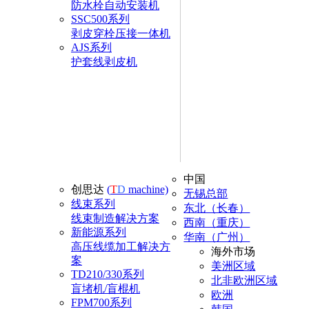
防水栓自动安装机
SSC500系列
剥皮穿栓压接一体机
AJS系列
护套线剥皮机
中国
创思达
(
T
D
machine)
无锡总部
线束系列
东北（长春）
线束制造解决方案
西南（重庆）
新能源系列
华南（广州）
高压线缆加工解决方
海外市场
案
美洲区域
TD210/330系列
北非欧洲区域
盲堵机/盲棍机
欧洲
FPM700系列