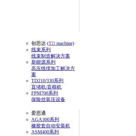
创思达
(
T
D
machine)
线束系列
线束制造解决方案
新能源系列
高压线缆加工解决方
案
TD210/330系列
盲堵机/盲棍机
FPM700系列
保险丝装压设备
爱思通
AGA300系列
橡胶套自动安装机
ASM400系列