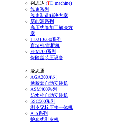
创思达
(
T
D
machine)
线束系列
线束制造解决方案
新能源系列
高压线缆加工解决方
案
TD210/330系列
盲堵机/盲棍机
FPM700系列
保险丝装压设备
爱思通
AGA300系列
橡胶套自动安装机
ASM400系列
防水栓自动安装机
SSC500系列
剥皮穿栓压接一体机
AJS系列
护套线剥皮机