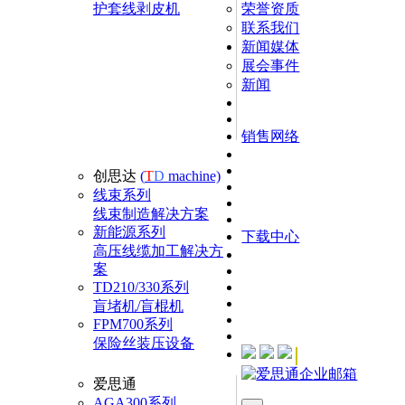
护套线剥皮机
荣誉资质
联系我们
新闻媒体
展会事件
新闻
销售网络
创思达
(
T
D
machine)
线束系列
线束制造解决方案
新能源系列
下载中心
高压线缆加工解决方
案
TD210/330系列
盲堵机/盲棍机
FPM700系列
保险丝装压设备
爱思通
AGA300系列